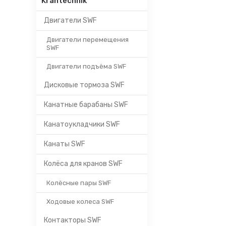
Krantechnik
Двигатели SWF
Двигатели перемещения
SWF
Двигатели подъёма SWF
Дисковые тормоза SWF
Канатные барабаны SWF
Канатоукладчики SWF
Канаты SWF
Колёса для кранов SWF
Колёсные пары SWF
Ходовые колеса SWF
Контакторы SWF