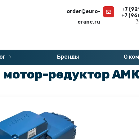
+7 (92
order@euro-
+7 (96
З
crane.ru
г
»
Запчасти DEMAG
»
Двигатели DEMAG
ог
Бренды
О ко
 мотор-редуктор АМК 