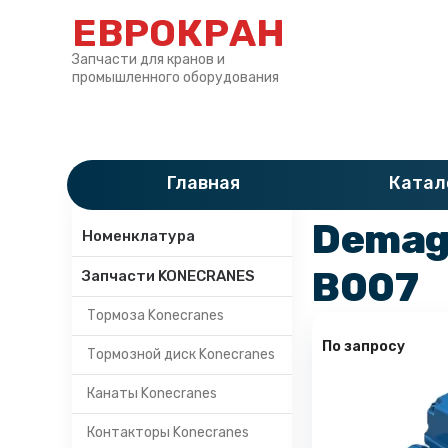
ЕВРОКРАН
Запчасти для кранов и
промышленного оборудования
Главная
»
Катало
Главная
Катал
Категории
Demag
Номенклатура
B007
Запчасти KONECRANES
Тормоза Konecranes
По запросу
Тормозной диск Konecranes
Канаты Konecranes
Контакторы Konecranes