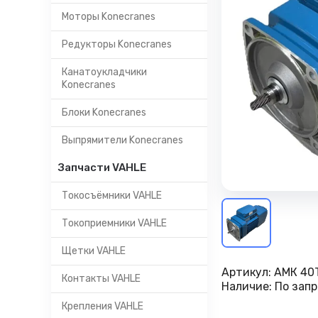
Моторы Konecranes
Редукторы Konecranes
Канатоукладчики
Konecranes
Блоки Konecranes
Выпрямители Konecranes
Запчасти VAHLE
Токосъёмники VAHLE
Токоприемники VAHLE
Щетки VAHLE
Артикул:
АМК 40T
Контакты VAHLE
Наличие:
По запр
Крепления VAHLE