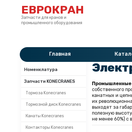
ЕВРОКРАН
Запчасти для кранов и
промышленного оборудования
Главная
»
Катало
Главная
Катал
Категории
Элект
Номенклатура
Запчасти KONECRANES
Промышленные 
собственного пр
Тормоза Konecranes
канатных и цепны
их революционна
Тормозной диск Konecranes
выходят за габа
полезную высоту
Канаты Konecranes
не менее 60%) с
Контакторы Konecranes