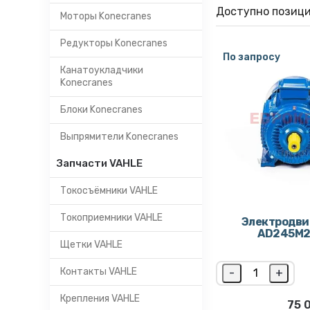
Доступно позиц
Моторы Konecranes
Редукторы Konecranes
По запросу
Канатоукладчики
Konecranes
Блоки Konecranes
Выпрямители Konecranes
Запчасти VAHLE
Токосъёмники VAHLE
Токоприемники VAHLE
Электродви
AD245M2
Щетки VAHLE
Контакты VAHLE
-
+
Крепления VAHLE
75 