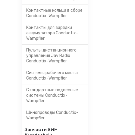
Контактные кольца в сборе
Conductix-Wampfler
Контакты для зарядки
аккумулятора Conductix-
Wampfler
Пульты дистанционного
управления Jay Radio
Conductix-Wampfler
Системы рабочего места
Conductix-Wampfler
Стандартные подвесные
системы Conductix-
Wampfler
Шинопроводы Conductix-
Wampfler
Запчасти SWF