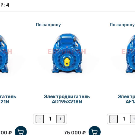
ий
:
4
По запросу
По запросу
гатель
Электродвигатель
Электр
21N
AD195X218N
AF1
-
+
-
000 ₽
75 000 ₽