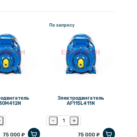
По запросу
одвигатель
Электродвигатель
30M412N
AF115L411N
+
-
+
75 000 ₽
75 000 ₽