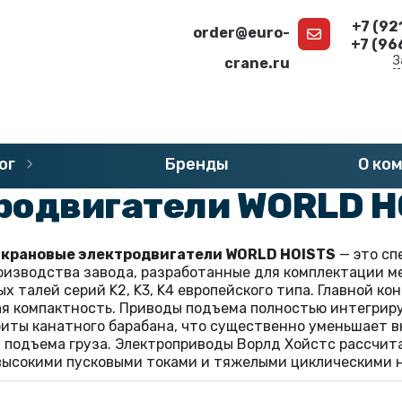
+7 (92
order@euro-
+7 (96
З
crane.ru
г
»
Запчасти WORLD HOISTS
»
Электродвигатели WORLD 
ог
Бренды
О ко
родвигатели WORLD H
крановые электродвигатели WORLD HOISTS
— это сп
оизводства завода, разработанные для комплектации м
х талей серий K2, K3, K4 европейского типа. Главной 
я компактность. Приводы подъема полностью интегриру
риты канатного барабана, что существенно уменьшает 
 подъема груза. Электроприводы Ворлд Хойстс рассчит
 высокими пусковыми токами и тяжелыми циклическими 