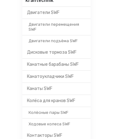
Krantechnik
Двигатели SWF
Двигатели перемещения
SWF
Двигатели подъёма SWF
Дисковые тормоза SWF
Канатные барабаны SWF
Канатоукладчики SWF
Канаты SWF
Колёса для кранов SWF
Колёсные пары SWF
Ходовые колеса SWF
Контакторы SWF