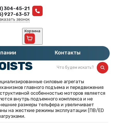
1) 304-45-21
6) 927-63-57
аказать звонок
Корзина
HOISTS
мпании
Контакты
OISTS
ециализированные силовые агрегаты
еханизмов главного подъема и передвижения
конструктивной особенностью моторов является
ются внутрь подъемного комплекса и не
внешние размеры тельфера и увеличивает
аны на жесткие режимы эксплуатации (ПВ/ED
нагрузками.