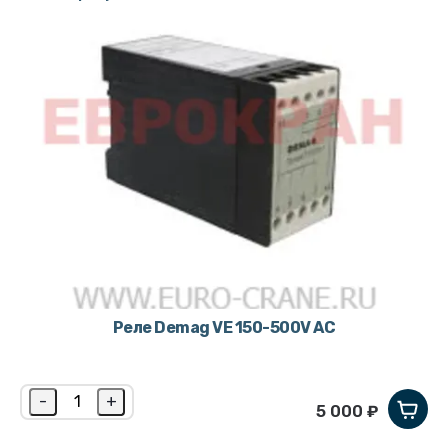
Реле Demag VE 150-500V AC
-
+
5 000 ₽