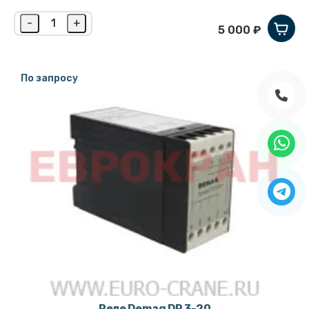
-
+
5 000 ₽
По запросу
Реле Demag DR 3-20