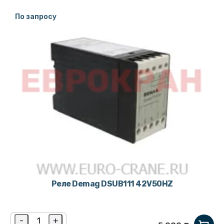
По запросу
Реле Demag DSUB111 42V50HZ
-
+