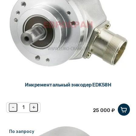
Инкрементальный энкодер EDK58H
-
+
25 000 ₽
По запросу