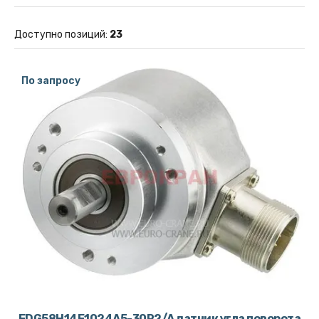
Доступно позиций
:
23
По запросу
EDG58H14E1024A5-30R2/A датчик угла поворота