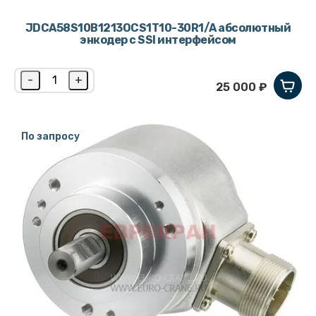
JDCA58S10B1213OCS1T10-30R1/A абсолютный
энкодер с SSI интерфейсом
-
+
25 000 ₽
По запросу