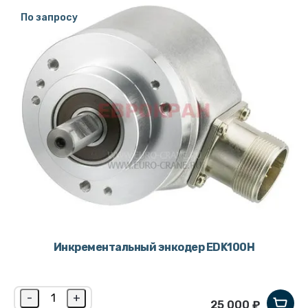
По запросу
Инкрементальный энкодер EDK100H
-
+
25 000 ₽