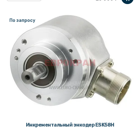
По запросу
Инкрементальный энкодер ESK58H