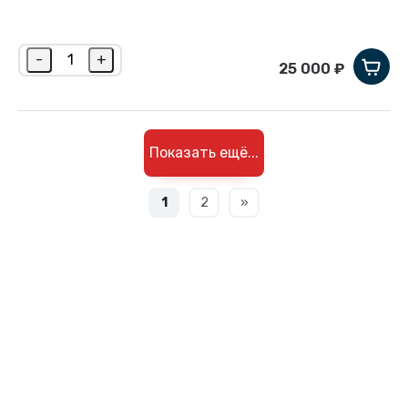
-
+
25 000 ₽
Показать ещё...
1
2
»