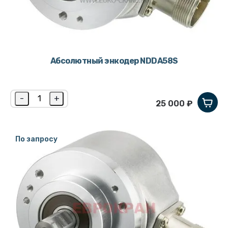
Абсолютный энкодер NDDA58S
-
+
25 000 ₽
По запросу