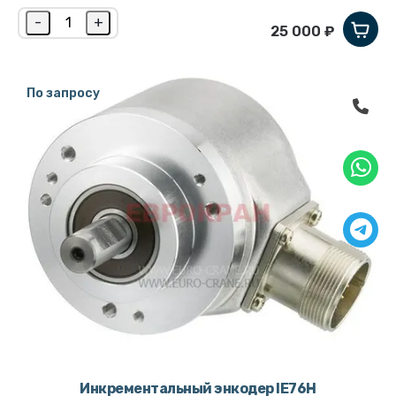
-
+
25 000 ₽
По запросу
Инкрементальный энкодер IE76H