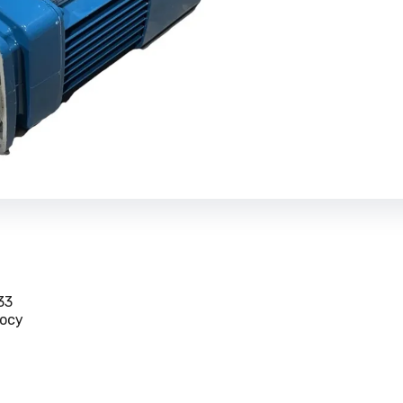
33
осу