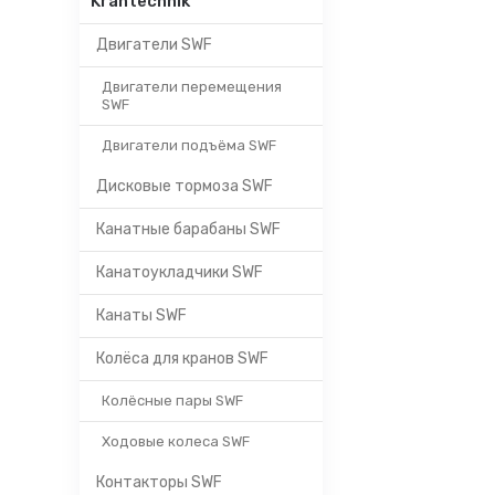
Krantechnik
Двигатели SWF
Двигатели перемещения
SWF
Двигатели подъёма SWF
Дисковые тормоза SWF
Канатные барабаны SWF
Канатоукладчики SWF
Канаты SWF
Колёса для кранов SWF
Колёсные пары SWF
Ходовые колеса SWF
Контакторы SWF