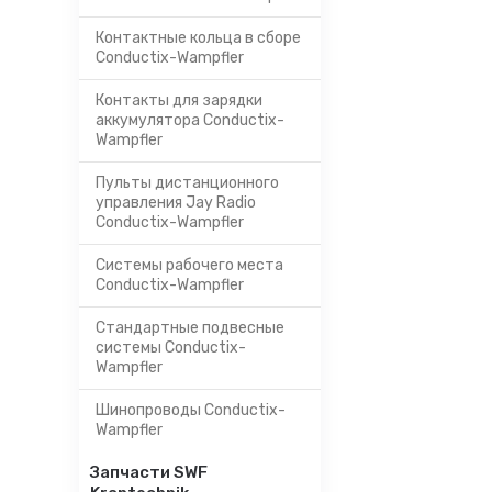
Контактные кольца в сборе
Conductix-Wampfler
Контакты для зарядки
аккумулятора Conductix-
Wampfler
Пульты дистанционного
управления Jay Radio
Conductix-Wampfler
Системы рабочего места
Conductix-Wampfler
Стандартные подвесные
системы Conductix-
Wampfler
Шинопроводы Conductix-
Wampfler
Запчасти SWF