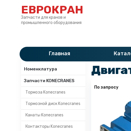
ЕВРОКРАН
Запчасти для кранов и
промышленного оборудования
Главная
»
Катало
Главная
Катал
Категории
Двига
Номенклатура
Запчасти KONECRANES
По запросу
Тормоза Konecranes
Тормозной диск Konecranes
Канаты Konecranes
Контакторы Konecranes