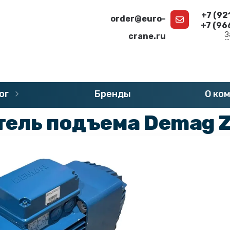
+7 (92
order@euro-
+7 (96
З
crane.ru
г
»
Запчасти DEMAG
»
Двигатели DEMAG
ог
Бренды
О ко
тель подъема Demag 