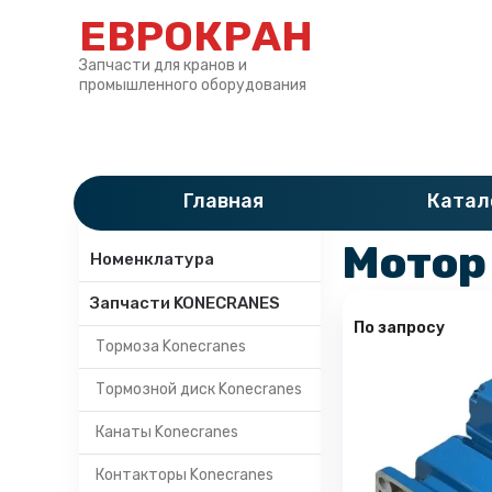
ЕВРОКРАН
Запчасти для кранов и
промышленного оборудования
Главная
»
Катало
Главная
Катал
Категории
Мотор
Номенклатура
Запчасти KONECRANES
По запросу
Тормоза Konecranes
Тормозной диск Konecranes
Канаты Konecranes
Контакторы Konecranes