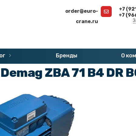
+7 (92
order@euro-
+7 (96
З
crane.ru
г
»
Запчасти DEMAG
»
Двигатели DEMAG
ог
Бренды
О ко
 Demag ZBA 71 B4 DR 