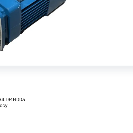
B4 DR B003
осу