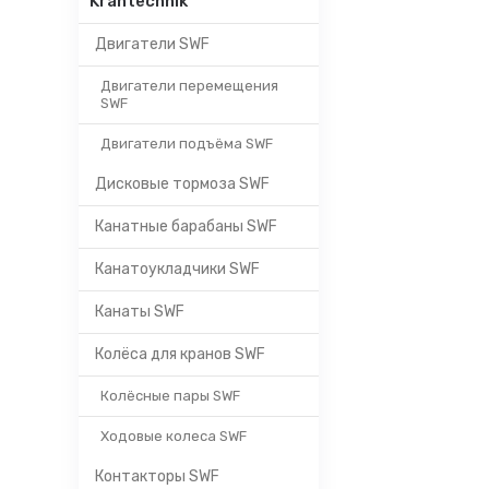
Krantechnik
Двигатели SWF
Двигатели перемещения
SWF
Двигатели подъёма SWF
Дисковые тормоза SWF
Канатные барабаны SWF
Канатоукладчики SWF
Канаты SWF
Колёса для кранов SWF
Колёсные пары SWF
Ходовые колеса SWF
Контакторы SWF