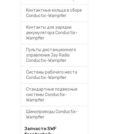
Контактные кольца в сборе
Conductix-Wampfler
Контакты для зарядки
аккумулятора Conductix-
Wampfler
Пульты дистанционного
управления Jay Radio
Conductix-Wampfler
Системы рабочего места
Conductix-Wampfler
Стандартные подвесные
системы Conductix-
Wampfler
Шинопроводы Conductix-
Wampfler
Запчасти SWF