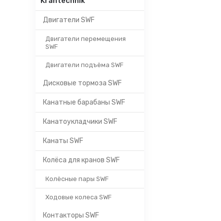
Krantechnik
Двигатели SWF
Двигатели перемещения
SWF
Двигатели подъёма SWF
Дисковые тормоза SWF
Канатные барабаны SWF
Канатоукладчики SWF
Канаты SWF
Колёса для кранов SWF
Колёсные пары SWF
Ходовые колеса SWF
Контакторы SWF