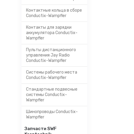
Контактные кольца в сборе
Conductix-Wampfler
Контакты для зарядки
аккумулятора Conductix-
Wampfler
Пульты дистанционного
управления Jay Radio
Conductix-Wampfler
Системы рабочего места
Conductix-Wampfler
Стандартные подвесные
системы Conductix-
Wampfler
Шинопроводы Conductix-
Wampfler
Запчасти SWF