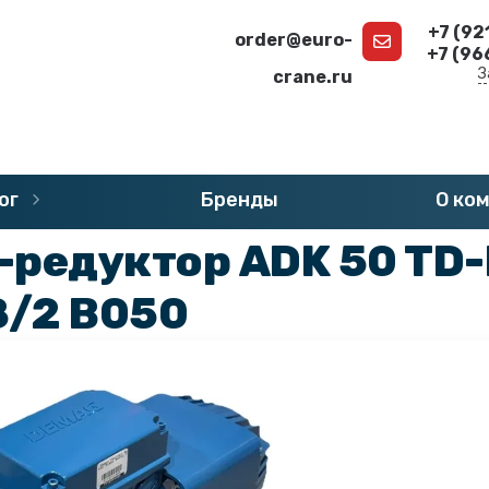
+7 (92
order@euro-
+7 (96
З
crane.ru
г
»
Запчасти DEMAG
»
Двигатели DEMAG
ог
Бренды
О ко
-редуктор ADK 50 TD-
8/2 B050