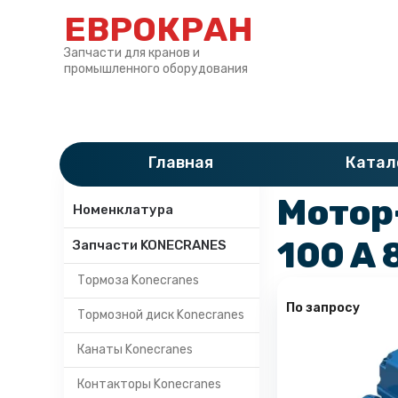
ЕВРОКРАН
Запчасти для кранов и
промышленного оборудования
Главная
»
Катало
Главная
Катал
Категории
Мотор
Номенклатура
100 A 
Запчасти KONECRANES
Тормоза Konecranes
По запросу
Тормозной диск Konecranes
Канаты Konecranes
Контакторы Konecranes