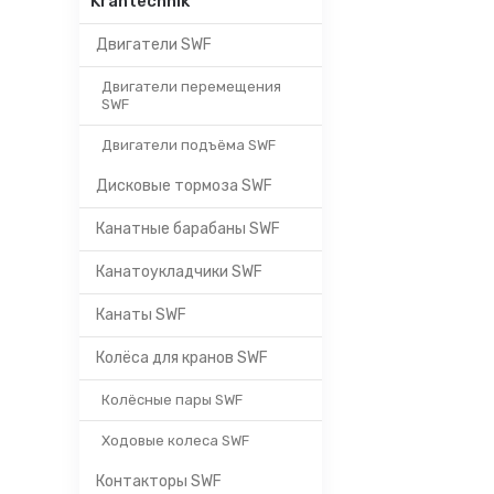
Krantechnik
Двигатели SWF
Двигатели перемещения
SWF
Двигатели подъёма SWF
Дисковые тормоза SWF
Канатные барабаны SWF
Канатоукладчики SWF
Канаты SWF
Колёса для кранов SWF
Колёсные пары SWF
Ходовые колеса SWF
Контакторы SWF