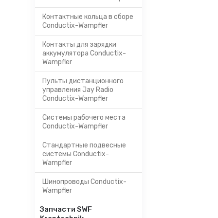
Контактные кольца в сборе
Conductix-Wampfler
Контакты для зарядки
аккумулятора Conductix-
Wampfler
Пульты дистанционного
управления Jay Radio
Conductix-Wampfler
Системы рабочего места
Conductix-Wampfler
Стандартные подвесные
системы Conductix-
Wampfler
Шинопроводы Conductix-
Wampfler
Запчасти SWF