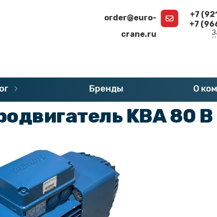
+7 (92
order@euro-
+7 (96
З
crane.ru
г
»
Запчасти DEMAG
»
Двигатели DEMAG
ог
Бренды
О ко
одвигатель KBA 80 B