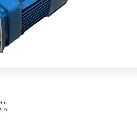
B 6
осу