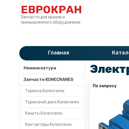
ЕВРОКРАН
Запчасти для кранов и
промышленного оборудования
Главная
»
Катало
Главная
Катал
Категории
Электр
Номенклатура
Запчасти KONECRANES
По запросу
Тормоза Konecranes
Тормозной диск Konecranes
Канаты Konecranes
Контакторы Konecranes