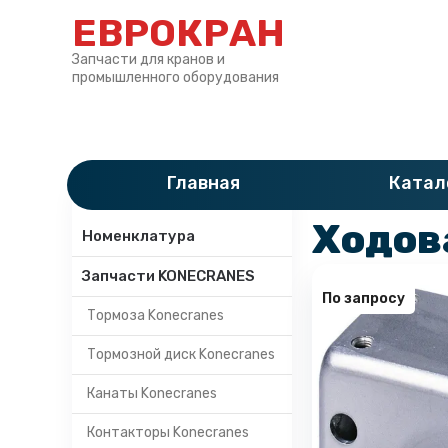
ЕВРОКРАН
Запчасти для кранов и
промышленного оборудования
Главная
»
Катало
Главная
Катал
Категории
Ходов
Номенклатура
Запчасти KONECRANES
По запросу
Тормоза Konecranes
Тормозной диск Konecranes
Канаты Konecranes
Контакторы Konecranes