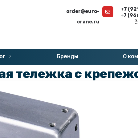
+7 (92
order@euro-
+7 (96
З
crane.ru
г
»
Запчасти DEMAG
»
Колеса DEMAG
ог
Бренды
О ко
ая тележка с крепежо