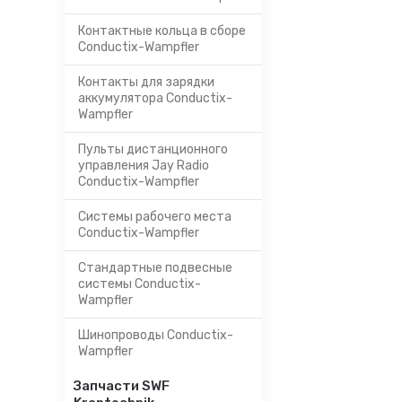
Контактные кольца в сборе
Conductix-Wampfler
Контакты для зарядки
аккумулятора Conductix-
Wampfler
Пульты дистанционного
управления Jay Radio
Conductix-Wampfler
Системы рабочего места
Conductix-Wampfler
Стандартные подвесные
системы Conductix-
Wampfler
Шинопроводы Conductix-
Wampfler
Запчасти SWF