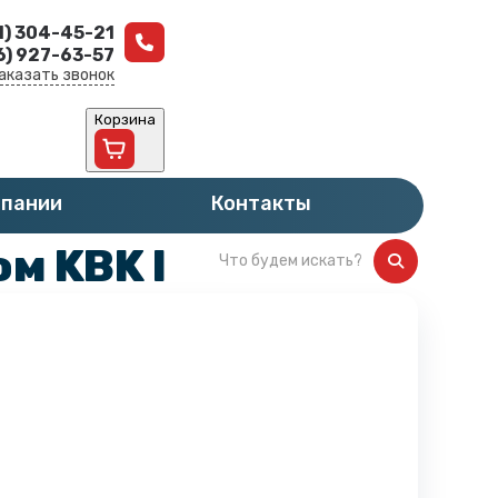
1) 304-45-21
6) 927-63-57
аказать звонок
Корзина
мпании
Контакты
м KBK I