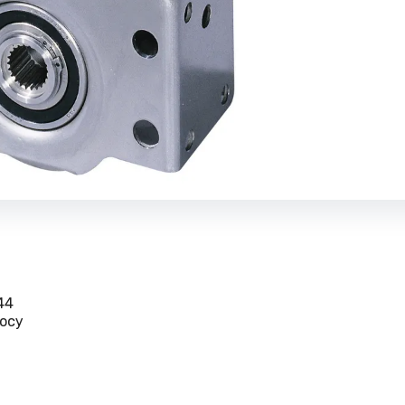
44
осу