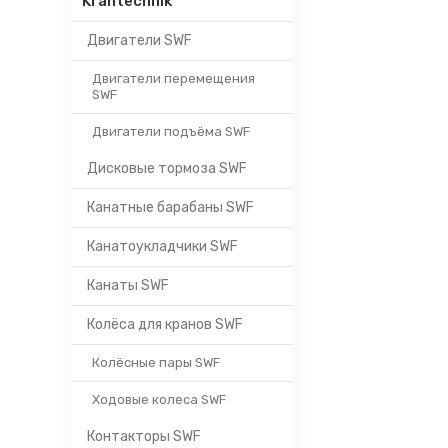
Krantechnik
Двигатели SWF
Двигатели перемещения
SWF
Двигатели подъёма SWF
Дисковые тормоза SWF
Канатные барабаны SWF
Канатоукладчики SWF
Канаты SWF
Колёса для кранов SWF
Колёсные пары SWF
Ходовые колеса SWF
Контакторы SWF