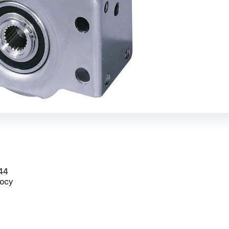
44
осу