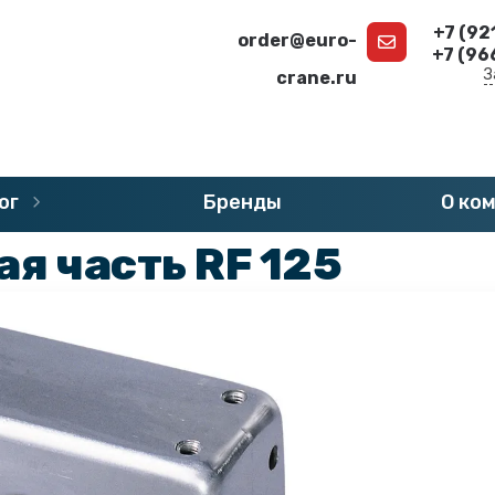
+7 (92
order@euro-
+7 (96
З
crane.ru
г
»
Запчасти DEMAG
»
Колеса DEMAG
ог
Бренды
О ко
я часть RF 125