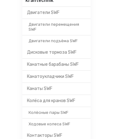
Krantechnik
Двигатели SWF
Двигатели перемещения
SWF
Двигатели подъёма SWF
Дисковые тормоза SWF
Канатные барабаны SWF
Канатоукладчики SWF
Канаты SWF
Колёса для кранов SWF
Колёсные пары SWF
Ходовые колеса SWF
Контакторы SWF