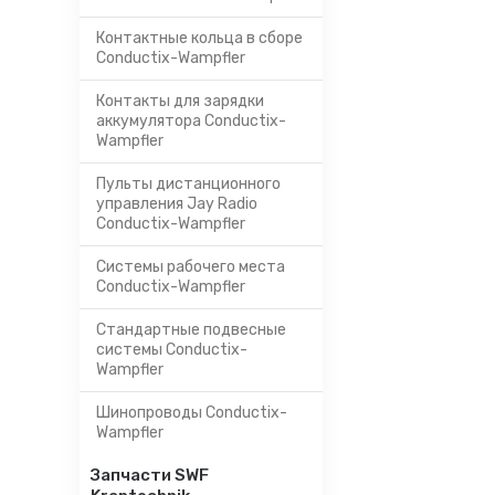
Контактные кольца в сборе
Conductix-Wampfler
Контакты для зарядки
аккумулятора Conductix-
Wampfler
Пульты дистанционного
управления Jay Radio
Conductix-Wampfler
Системы рабочего места
Conductix-Wampfler
Стандартные подвесные
системы Conductix-
Wampfler
Шинопроводы Conductix-
Wampfler
Запчасти SWF