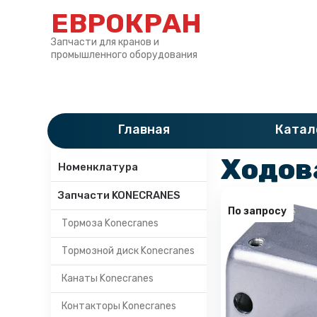
ЕВРОКРАН
Запчасти для кранов и
промышленного оборудования
Главная
»
Катало
Главная
Катал
Категории
Ходова
Номенклатура
Запчасти KONECRANES
По запросу
Тормоза Konecranes
Тормозной диск Konecranes
Канаты Konecranes
Контакторы Konecranes