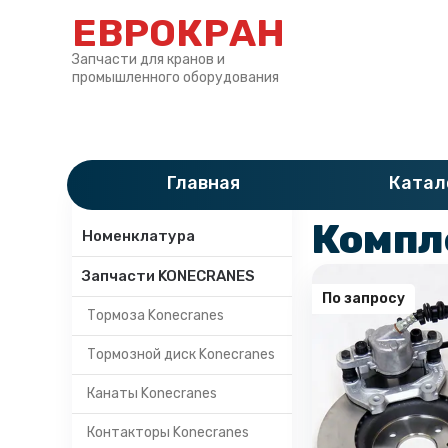
ЕВРОКРАН
Запчасти для кранов и
промышленного оборудования
Главная
»
Катало
Главная
Катал
Категории
Компл
Номенклатура
Запчасти KONECRANES
По запросу
Тормоза Konecranes
Тормозной диск Konecranes
Канаты Konecranes
Контакторы Konecranes