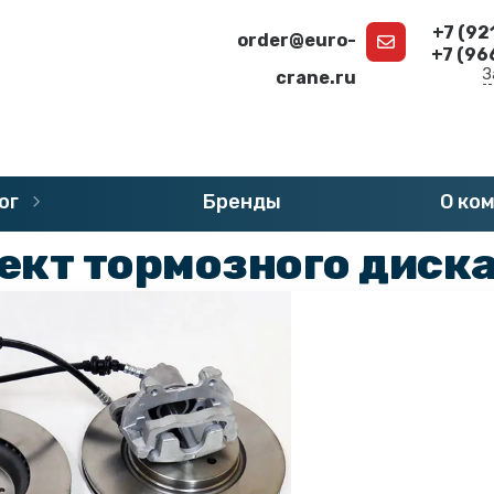
+7 (92
order@euro-
+7 (96
З
crane.ru
г
»
Запчасти DEMAG
»
Тормоза и диски DEMAG
ог
Бренды
О ко
ект тормозного диск