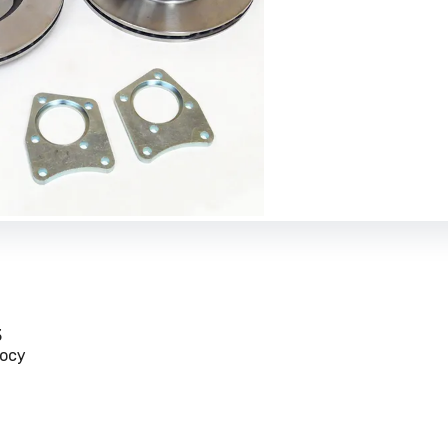
3
осу