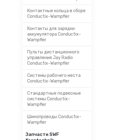
Контактные кольца в сборе
Conductix-Wampfler
Контакты для зарядки
аккумулятора Conductix-
Wampfler
Пульты дистанционного
управления Jay Radio
Conductix-Wampfler
Системы рабочего места
Conductix-Wampfler
Стандартные подвесные
системы Conductix-
Wampfler
Шинопроводы Conductix-
Wampfler
Запчасти SWF