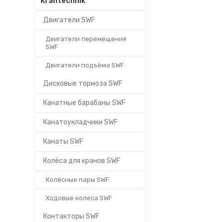
Krantechnik
Двигатели SWF
Двигатели перемещения
SWF
Двигатели подъёма SWF
Дисковые тормоза SWF
Канатные барабаны SWF
Канатоукладчики SWF
Канаты SWF
Колёса для кранов SWF
Колёсные пары SWF
Ходовые колеса SWF
Контакторы SWF