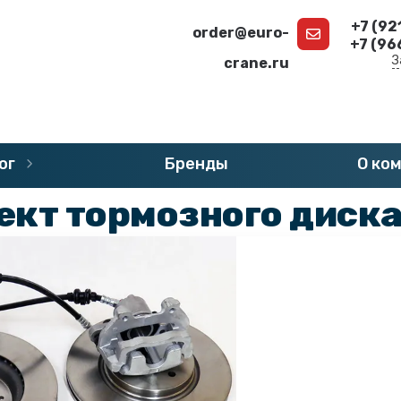
+7 (92
order@euro-
+7 (96
З
crane.ru
г
»
Запчасти DEMAG
»
Тормоза и диски DEMAG
ог
Бренды
О ко
ект тормозного диск