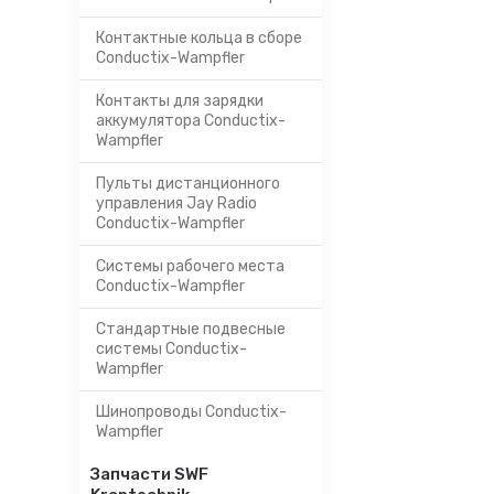
Контактные кольца в сборе
Conductix-Wampfler
Контакты для зарядки
аккумулятора Conductix-
Wampfler
Пульты дистанционного
управления Jay Radio
Conductix-Wampfler
Системы рабочего места
Conductix-Wampfler
Стандартные подвесные
системы Conductix-
Wampfler
Шинопроводы Conductix-
Wampfler
Запчасти SWF