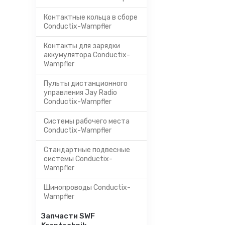
Контактные кольца в сборе
Conductix-Wampfler
Контакты для зарядки
аккумулятора Conductix-
Wampfler
Пульты дистанционного
управления Jay Radio
Conductix-Wampfler
Системы рабочего места
Conductix-Wampfler
Стандартные подвесные
системы Conductix-
Wampfler
Шинопроводы Conductix-
Wampfler
Запчасти SWF