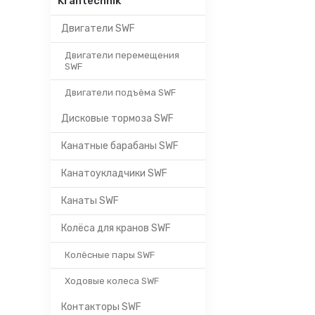
Krantechnik
Двигатели SWF
Двигатели перемещения
SWF
Двигатели подъёма SWF
Дисковые тормоза SWF
Канатные барабаны SWF
Канатоукладчики SWF
Канаты SWF
Колёса для кранов SWF
Колёсные пары SWF
Ходовые колеса SWF
Контакторы SWF