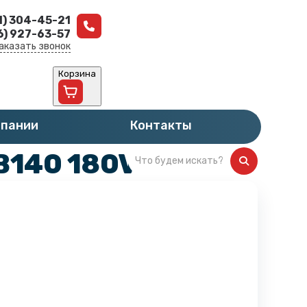
1) 304-45-21
6) 927-63-57
аказать звонок
Корзина
мпании
Контакты
B140 180VZ132