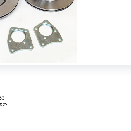
33
осу