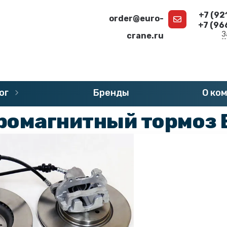
+7 (92
order@euro-
+7 (96
З
crane.ru
г
»
Запчасти DEMAG
»
Тормоза и диски DEMAG
ог
Бренды
О ко
ромагнитный тормоз 