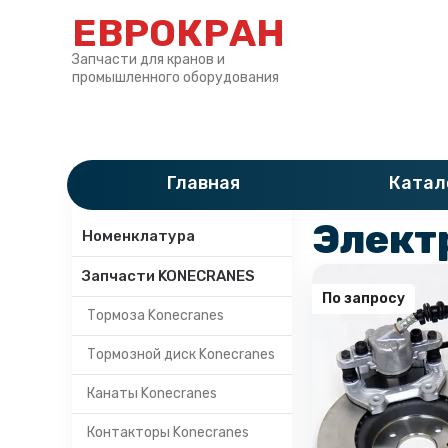
ЕВРОКРАН
Запчасти для кранов и
промышленного оборудования
Главная
»
Катало
Главная
Катал
Категории
Элект
Номенклатура
Запчасти KONECRANES
По запросу
Тормоза Konecranes
Тормозной диск Konecranes
Канаты Konecranes
Контакторы Konecranes