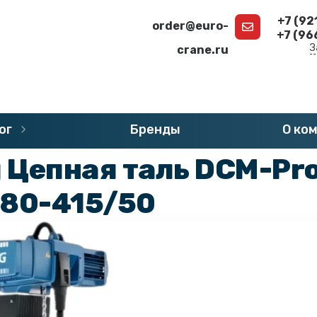
+7 (92
order@euro-
+7 (96
З
crane.ru
г
»
Запчасти DEMAG
»
Цепные тали DEMAG
ог
Бренды
О ко
Цепная таль DCM-Pro 
380-415/50