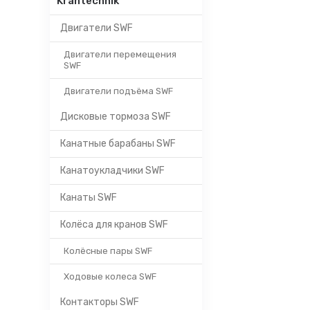
Krantechnik
Двигатели SWF
Двигатели перемещения
SWF
Двигатели подъёма SWF
Дисковые тормоза SWF
Канатные барабаны SWF
Канатоукладчики SWF
Канаты SWF
Колёса для кранов SWF
Колёсные пары SWF
Ходовые колеса SWF
Контакторы SWF