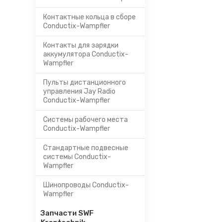
Контактные кольца в сборе
Conductix-Wampfler
Контакты для зарядки
аккумулятора Conductix-
Wampfler
Пульты дистанционного
управления Jay Radio
Conductix-Wampfler
Системы рабочего места
Conductix-Wampfler
Стандартные подвесные
системы Conductix-
Wampfler
Шинопроводы Conductix-
Wampfler
Запчасти SWF