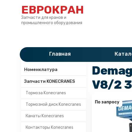
ЕВРОКРАН
Запчасти для кранов и
промышленного оборудования
Главная
»
Катало
Главная
Катал
Категории
Demag 
Номенклатура
V8/2 
Запчасти KONECRANES
Тормоза Konecranes
По запросу
Тормозной диск Konecranes
Канаты Konecranes
Контакторы Konecranes