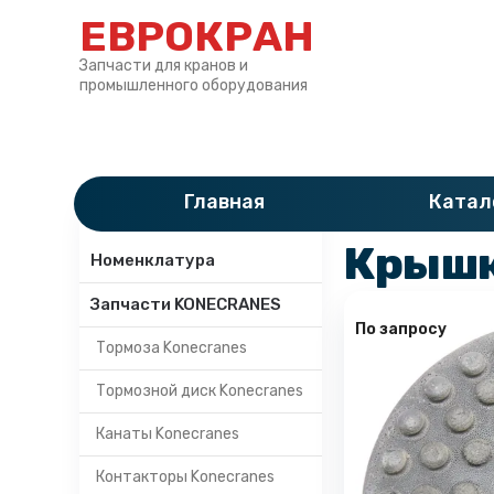
ЕВРОКРАН
Запчасти для кранов и
промышленного оборудования
Главная
»
Катало
Главная
Катал
Категории
Крышка
Номенклатура
Запчасти KONECRANES
По запросу
Тормоза Konecranes
Тормозной диск Konecranes
Канаты Konecranes
Контакторы Konecranes