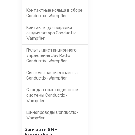
Контактные кольца в сборе
Conductix-Wampfler
Контакты для зарядки
аккумулятора Conductix-
Wampfler
Пульты дистанционного
управления Jay Radio
Conductix-Wampfler
Системы рабочего места
Conductix-Wampfler
Стандартные подвесные
системы Conductix-
Wampfler
Шинопроводы Conductix-
Wampfler
Запчасти SWF