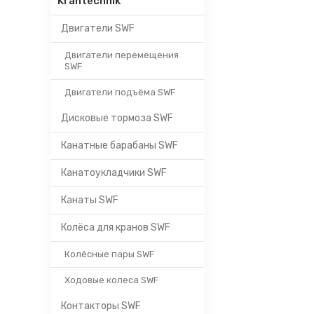
Krantechnik
Двигатели SWF
Двигатели перемещения
SWF
Двигатели подъёма SWF
Дисковые тормоза SWF
Канатные барабаны SWF
Канатоукладчики SWF
Канаты SWF
Колёса для кранов SWF
Колёсные пары SWF
Ходовые колеса SWF
Контакторы SWF