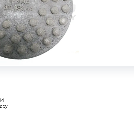
44
осу