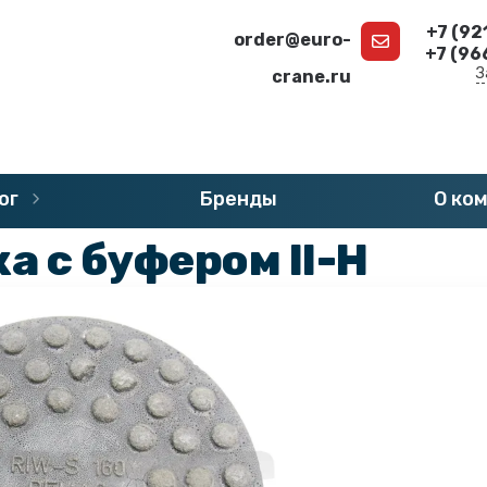
+7 (92
order@euro-
+7 (96
З
crane.ru
г
»
Запчасти DEMAG
»
Буферы DEMAG
ог
Бренды
О ко
 с буфером II-H