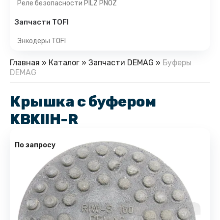
Реле безопасности PILZ PNOZ
Запчасти TOFI
Энкодеры TOFI
Главная
»
Каталог
»
Запчасти DEMAG
»
Буферы
DEMAG
Крышка с буфером
KBKIIH-R
По запросу