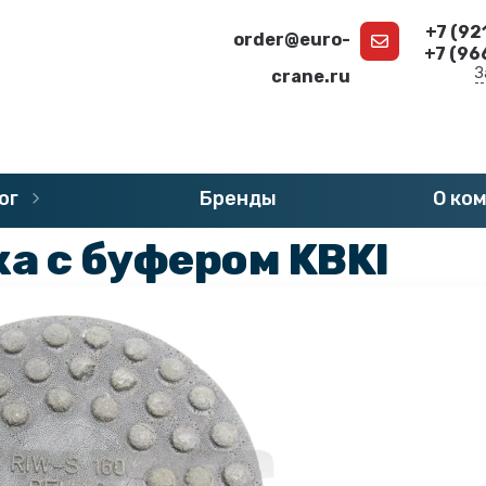
+7 (92
order@euro-
+7 (96
З
crane.ru
г
»
Запчасти DEMAG
»
Буферы DEMAG
ог
Бренды
О ко
а с буфером KBKI