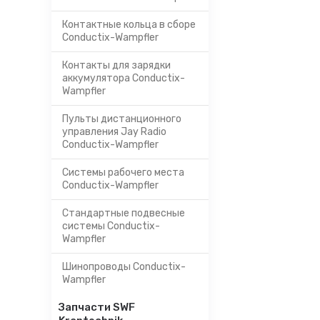
Контактные кольца в сборе
Conductix-Wampfler
Контакты для зарядки
аккумулятора Conductix-
Wampfler
Пульты дистанционного
управления Jay Radio
Conductix-Wampfler
Системы рабочего места
Conductix-Wampfler
Стандартные подвесные
системы Conductix-
Wampfler
Шинопроводы Conductix-
Wampfler
Запчасти SWF