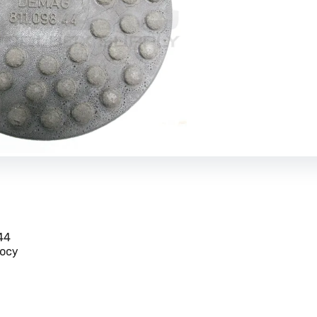
44
осу