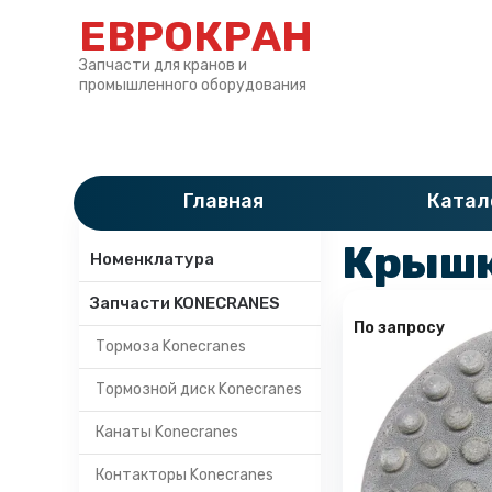
ЕВРОКРАН
Запчасти для кранов и
промышленного оборудования
Главная
»
Катало
Главная
Катал
Категории
Крышк
Номенклатура
Запчасти KONECRANES
По запросу
Тормоза Konecranes
Тормозной диск Konecranes
Канаты Konecranes
Контакторы Konecranes