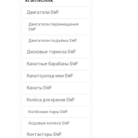
Krantechnik
Двигатели SWF
Двигатели перемещения
SWF
Двигатели подъёма SWF
Дисковые тормоза SWF
Канатные барабаны SWF
Канатоукладчики SWF
Канаты SWF
Колёса для кранов SWF
Колёсные пары SWF
Ходовые колеса SWF
Контакторы SWF