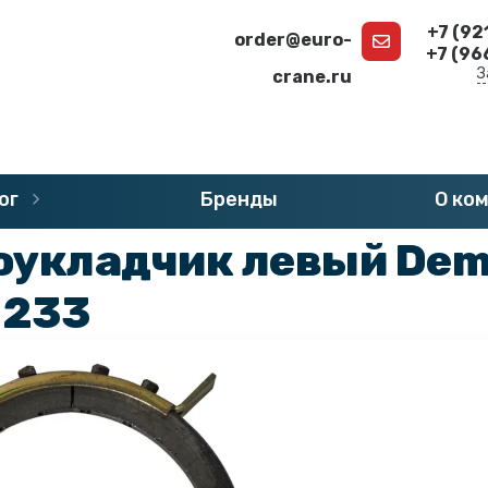
+7 (92
order@euro-
+7 (96
З
crane.ru
г
»
Запчасти DEMAG
»
Канатоукладчики DEMAG
ог
Бренды
О ко
оукладчик левый Dem
0233