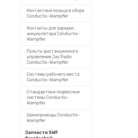
Контактные кольца в сборе
Conductix-Wampfler
Контакты для зарядки
аккумулятора Conductix-
Wampfler
Пульты дистанционного
управления Jay Radio
Conductix-Wampfler
Системы рабочего места
Conductix-Wampfler
Стандартные подвесные
системы Conductix-
Wampfler
Шинопроводы Conductix-
Wampfler
Запчасти SWF