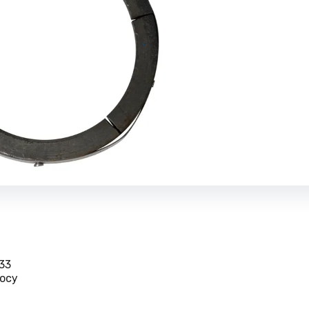
33
осу