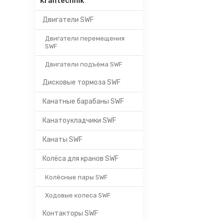
Krantechnik
Двигатели SWF
Двигатели перемещения
SWF
Двигатели подъёма SWF
Дисковые тормоза SWF
Канатные барабаны SWF
Канатоукладчики SWF
Канаты SWF
Колёса для кранов SWF
Колёсные пары SWF
Ходовые колеса SWF
Контакторы SWF