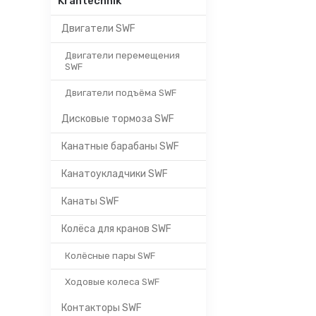
Krantechnik
Двигатели SWF
Двигатели перемещения
SWF
Двигатели подъёма SWF
Дисковые тормоза SWF
Канатные барабаны SWF
Канатоукладчики SWF
Канаты SWF
Колёса для кранов SWF
Колёсные пары SWF
Ходовые колеса SWF
Контакторы SWF