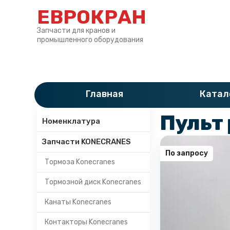
ЕВРОКРАН
Запчасти для кранов и
промышленного оборудования
Главная
»
Катало
Главная
Катал
Категории
Пульт
Номенклатура
Запчасти KONECRANES
По запросу
Тормоза Konecranes
Тормозной диск Konecranes
Канаты Konecranes
Контакторы Konecranes