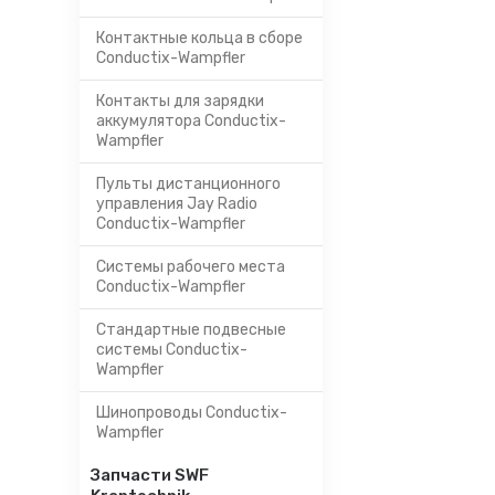
Контактные кольца в сборе
Conductix-Wampfler
Контакты для зарядки
аккумулятора Conductix-
Wampfler
Пульты дистанционного
управления Jay Radio
Conductix-Wampfler
Системы рабочего места
Conductix-Wampfler
Стандартные подвесные
системы Conductix-
Wampfler
Шинопроводы Conductix-
Wampfler
Запчасти SWF