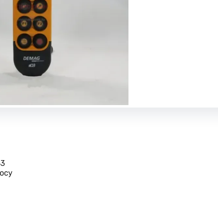
33
осу