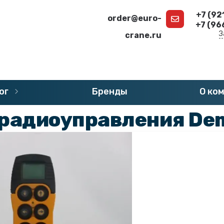
+7 (92
order@euro-
+7 (96
З
crane.ru
г
»
Запчасти DEMAG
»
Пульты радиоуправления DEMAG
ог
Бренды
О ко
 радиоуправления De