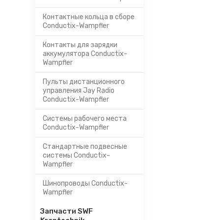
Контактные кольца в сборе
Conductix-Wampfler
Контакты для зарядки
аккумулятора Conductix-
Wampfler
Пульты дистанционного
управления Jay Radio
Conductix-Wampfler
Системы рабочего места
Conductix-Wampfler
Стандартные подвесные
системы Conductix-
Wampfler
Шинопроводы Conductix-
Wampfler
Запчасти SWF