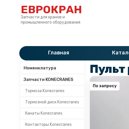
ЕВРОКРАН
Запчасти для кранов и
промышленного оборудования
Главная
»
Катало
Главная
Катал
Категории
Пульт
Номенклатура
Запчасти KONECRANES
По запросу
Тормоза Konecranes
Тормозной диск Konecranes
Канаты Konecranes
Контакторы Konecranes