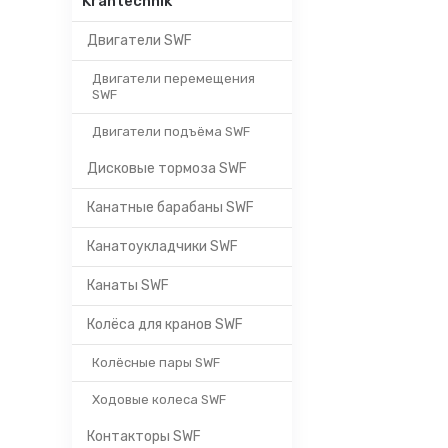
Krantechnik
Двигатели SWF
Двигатели перемещения
SWF
Двигатели подъёма SWF
Дисковые тормоза SWF
Канатные барабаны SWF
Канатоукладчики SWF
Канаты SWF
Колёса для кранов SWF
Колёсные пары SWF
Ходовые колеса SWF
Контакторы SWF