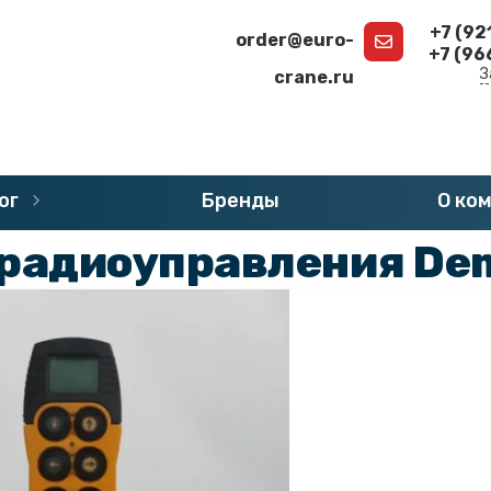
+7 (92
order@euro-
+7 (96
З
crane.ru
г
»
Запчасти DEMAG
»
Пульты радиоуправления DEMAG
ог
Бренды
О ко
 радиоуправления Dem