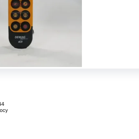
44
осу