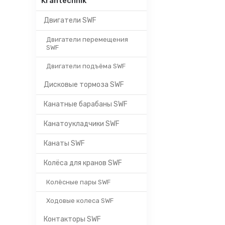
Krantechnik
Двигатели SWF
Двигатели перемещения
SWF
Двигатели подъёма SWF
Дисковые тормоза SWF
Канатные барабаны SWF
Канатоукладчики SWF
Канаты SWF
Колёса для кранов SWF
Колёсные пары SWF
Ходовые колеса SWF
Контакторы SWF