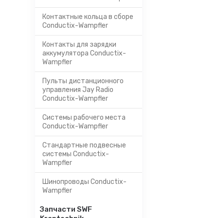
Контактные кольца в сборе
Conductix-Wampfler
Контакты для зарядки
аккумулятора Conductix-
Wampfler
Пульты дистанционного
управления Jay Radio
Conductix-Wampfler
Системы рабочего места
Conductix-Wampfler
Стандартные подвесные
системы Conductix-
Wampfler
Шинопроводы Conductix-
Wampfler
Запчасти SWF