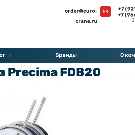
+7 (92
order@euro-
+7 (96
З
crane.ru
г
»
Запчасти Precima - Тормоза
ог
Бренды
О ко
з Precima FDB20