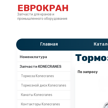
ЕВРОКРАН
Запчасти для кранов и
промышленного оборудования
Главная
»
Катало
Главная
Катал
Категории
Тормо
Номенклатура
Запчасти KONECRANES
По запросу
Тормоза Konecranes
Тормозной диск Konecranes
Канаты Konecranes
Контакторы Konecranes