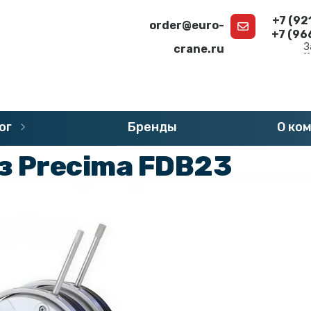
+7 (92
order@euro-
+7 (96
З
crane.ru
г
»
Запчасти Precima - Тормоза
ог
Бренды
О ко
з Precima FDB23