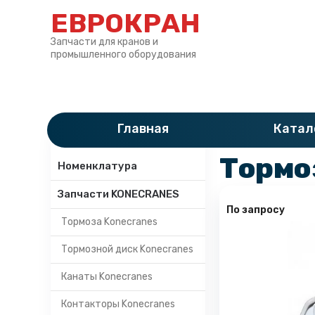
ЕВРОКРАН
Запчасти для кранов и
промышленного оборудования
Главная
»
Катало
Главная
Катал
Категории
Тормо
Номенклатура
Запчасти KONECRANES
По запросу
Тормоза Konecranes
Тормозной диск Konecranes
Канаты Konecranes
Контакторы Konecranes