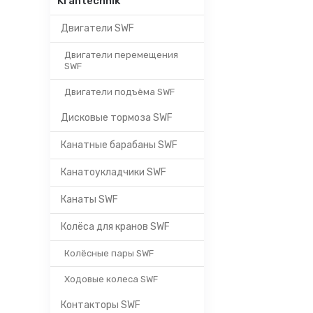
Krantechnik
Двигатели SWF
Двигатели перемещения
SWF
Двигатели подъёма SWF
Дисковые тормоза SWF
Канатные барабаны SWF
Канатоукладчики SWF
Канаты SWF
Колёса для кранов SWF
Колёсные пары SWF
Ходовые колеса SWF
Контакторы SWF