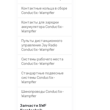
Контактные кольца в сборе
Conductix-Wampfler
Контакты для зарядки
аккумулятора Conductix-
Wampfler
Пульты дистанционного
управления Jay Radio
Conductix-Wampfler
Системы рабочего места
Conductix-Wampfler
Стандартные подвесные
системы Conductix-
Wampfler
Шинопроводы Conductix-
Wampfler
Запчасти SWF