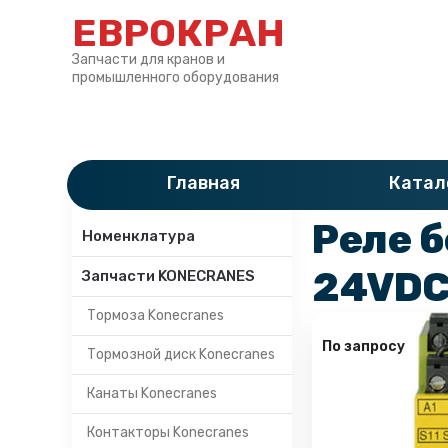
ЕВРОКРАН
Запчасти для кранов и
промышленного оборудования
Главная
»
Катало
Главная
Катал
Категории
Реле б
Номенклатура
24VDС 
Запчасти KONECRANES
Тормоза Konecranes
По запросу
Тормозной диск Konecranes
Канаты Konecranes
Контакторы Konecranes