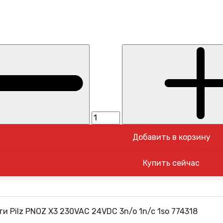
Добавить в корзину
и Pilz PNOZ X3 230VAC 24VDС 3n/o 1n/c 1so 774318