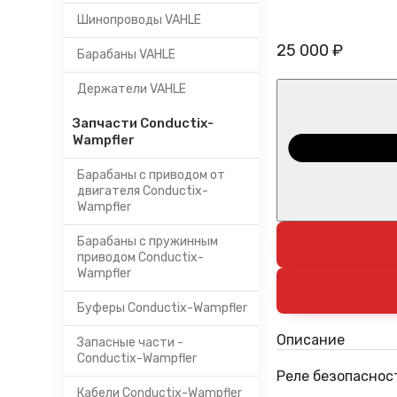
Шинопроводы VAHLE
25 000 ₽
Барабаны VAHLE
Держатели VAHLE
Запчасти Conductix-
Wampfler
Барабаны с приводом от
двигателя Conductix-
Wampfler
Барабаны с пружинным
приводом Conductix-
Wampfler
Буферы Conductix-Wampfler
Описание
Запасные части -
Conductix-Wampfler
Реле безопасност
Кабели Conductix-Wampfler