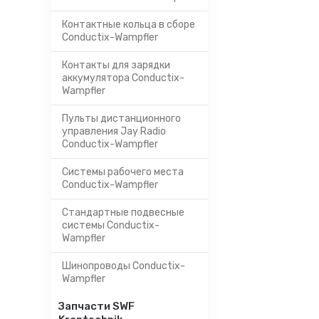
Контактные кольца в сборе
Conductix-Wampfler
Контакты для зарядки
аккумулятора Conductix-
Wampfler
Пульты дистанционного
управления Jay Radio
Conductix-Wampfler
Системы рабочего места
Conductix-Wampfler
Стандартные подвесные
системы Conductix-
Wampfler
Шинопроводы Conductix-
Wampfler
Запчасти SWF