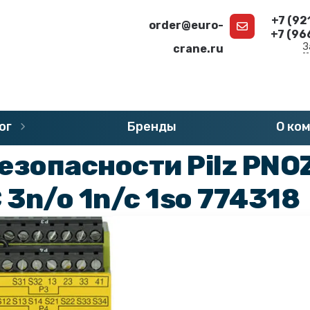
+7 (92
order@euro-
+7 (96
З
crane.ru
г
»
Запчасти PILZ PNOZ
»
Реле безопасности PILZ PNOZ
ог
Бренды
О ко
езопасности Pilz PNO
3n/o 1n/c 1so 774318