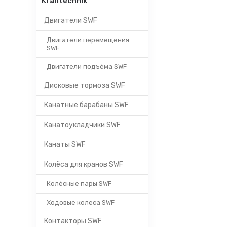
Krantechnik
Двигатели SWF
Двигатели перемещения
SWF
Двигатели подъёма SWF
Дисковые тормоза SWF
Канатные барабаны SWF
Канатоукладчики SWF
Канаты SWF
Колёса для кранов SWF
Колёсные пары SWF
Ходовые колеса SWF
Контакторы SWF