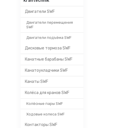
Krantechnik
Двигатели SWF
Двигатели перемещения
SWF
Двигатели подъёма SWF
Дисковые тормоза SWF
Канатные барабаны SWF
Канатоукладчики SWF
Канаты SWF
Колёса для кранов SWF
Колёсные пары SWF
Ходовые колеса SWF
Контакторы SWF