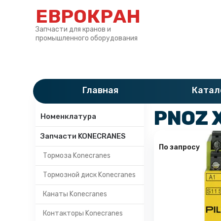
ЕВРОКРАН
Запчасти для кранов и
промышленного оборудования
Главная
»
Катало
Главная
Катал
Категории
PNOZ X
Номенклатура
Запчасти KONECRANES
По запросу
Тормоза Konecranes
Тормозной диск Konecranes
Канаты Konecranes
Контакторы Konecranes