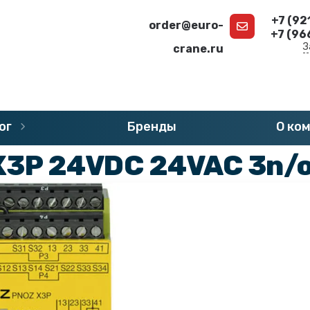
+7 (92
order@euro-
+7 (96
З
crane.ru
г
»
Запчасти PILZ PNOZ
»
Реле безопасности PILZ PNOZ
ог
Бренды
О ко
3P 24VDC 24VAC 3n/o 