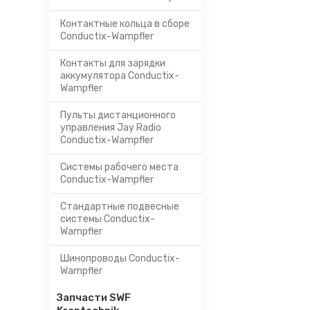
Контактные кольца в сборе
Conductix-Wampfler
Контакты для зарядки
аккумулятора Conductix-
Wampfler
Пульты дистанционного
управления Jay Radio
Conductix-Wampfler
Системы рабочего места
Conductix-Wampfler
Стандартные подвесные
системы Conductix-
Wampfler
Шинопроводы Conductix-
Wampfler
Запчасти SWF