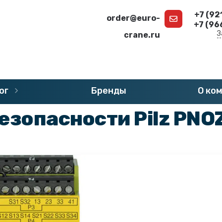
+7 (92
order@euro-
+7 (96
З
crane.ru
г
»
Запчасти PILZ PNOZ
»
Реле безопасности PILZ PNOZ
ог
Бренды
О ко
езопасности Pilz PNOZ