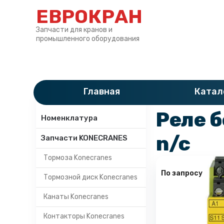
ЕВРОКРАН
Запчасти для кранов и
промышленного оборудования
Главная
»
Катало
Главная
Катал
Категории
Реле б
Номенклатура
n/c
Запчасти KONECRANES
Тормоза Konecranes
По запросу
Тормозной диск Konecranes
Канаты Konecranes
Контакторы Konecranes