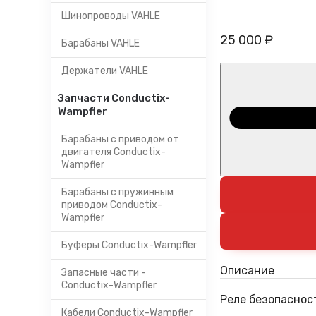
Шинопроводы VAHLE
25 000 ₽
Барабаны VAHLE
Держатели VAHLE
Запчасти Conductix-
Wampfler
Барабаны с приводом от
двигателя Conductix-
Wampfler
Барабаны с пружинным
приводом Conductix-
Wampfler
Буферы Conductix-Wampfler
Описание
Запасные части -
Conductix-Wampfler
Реле безопасност
Кабели Conductix-Wampfler