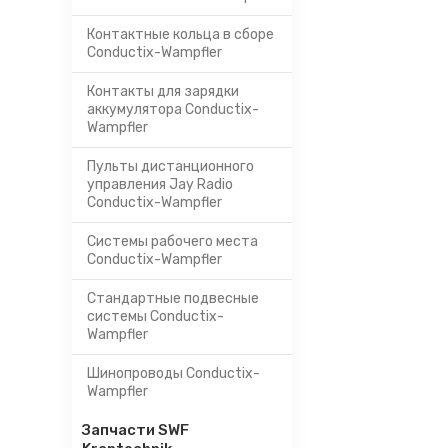
Контактные кольца в сборе
Conductix-Wampfler
Контакты для зарядки
аккумулятора Conductix-
Wampfler
Пульты дистанционного
управления Jay Radio
Conductix-Wampfler
Системы рабочего места
Conductix-Wampfler
Стандартные подвесные
системы Conductix-
Wampfler
Шинопроводы Conductix-
Wampfler
Запчасти SWF