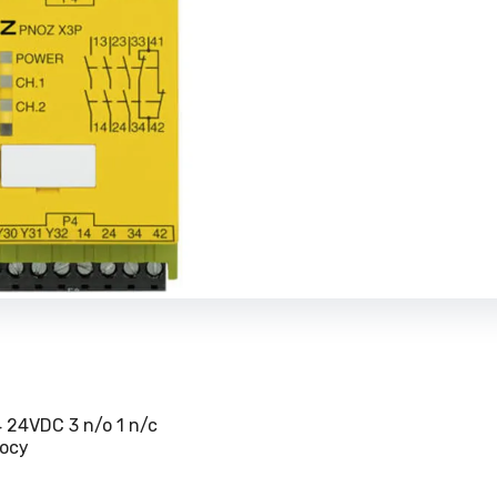
 24VDC 3 n/o 1 n/c
осу