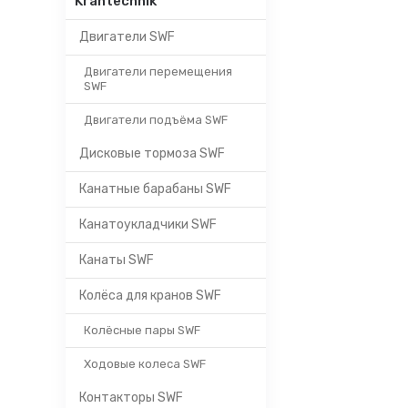
Krantechnik
Двигатели SWF
Двигатели перемещения
SWF
Двигатели подъёма SWF
Дисковые тормоза SWF
Канатные барабаны SWF
Канатоукладчики SWF
Канаты SWF
Колёса для кранов SWF
Колёсные пары SWF
Ходовые колеса SWF
Контакторы SWF