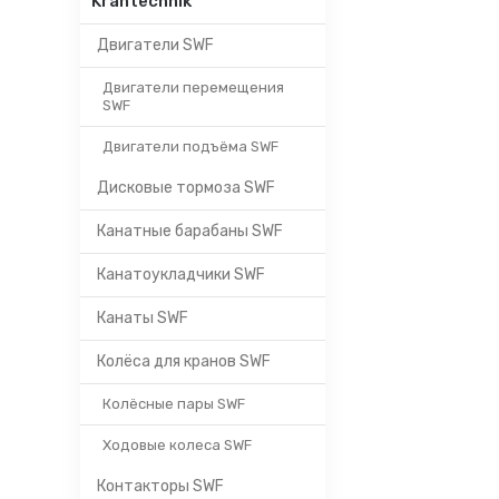
Krantechnik
Двигатели SWF
Двигатели перемещения
SWF
Двигатели подъёма SWF
Дисковые тормоза SWF
Канатные барабаны SWF
Канатоукладчики SWF
Канаты SWF
Колёса для кранов SWF
Колёсные пары SWF
Ходовые колеса SWF
Контакторы SWF