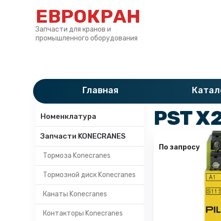
ЕВРОКРАН
Запчасти для кранов и
промышленного оборудования
Главная
»
Катало
Главная
Катал
Категории
PST X2
Номенклатура
Запчасти KONECRANES
По запросу
Тормоза Konecranes
Тормозной диск Konecranes
Канаты Konecranes
Контакторы Konecranes