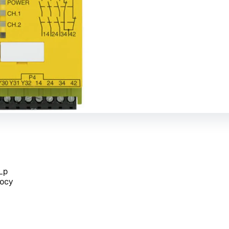
_p
осу