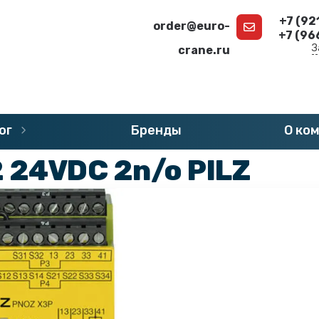
+7 (92
order@euro-
+7 (96
З
crane.ru
г
»
Запчасти PILZ PNOZ
»
Реле безопасности PILZ PNOZ
ог
Бренды
О ко
 24VDC 2n/o PILZ