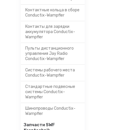
Контактные кольца в сборе
Conductix-Wampfler
Контакты для зарядки
аккумулятора Conductix-
Wampfler
Пульты дистанционного
управления Jay Radio
Conductix-Wampfler
Системы рабочего места
Conductix-Wampfler
Стандартные подвесные
системы Conductix-
Wampfler
Шинопроводы Conductix-
Wampfler
Запчасти SWF